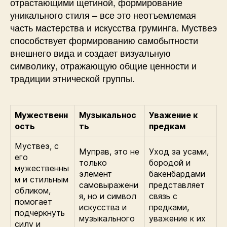
отрастающими щетиной, формирование
уникального стиля – все это неотъемлемая
часть мастерства и искусства груминга. Муствеэ
способствует формированию самобытности
внешнего вида и создает визуальную
символику, отражающую общие ценности и
традиции этнической группы.
Мужественн
Музыкальнос
Уважение к
ость
ть
предкам
Муствеэ, с
Муправ, это не
Уход за усами,
его
только
бородой и
мужественны
элемент
бакенбардами
м и стильным
самовыражени
представляет
обликом,
я, но и символ
связь с
помогает
искусства и
предками,
подчеркнуть
музыкального
уважение к их
силу и