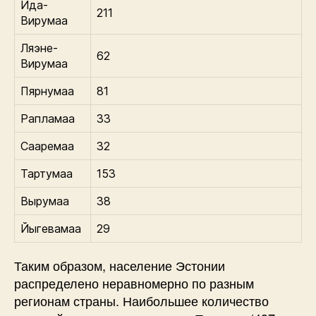
Ида-
211
Вирумаа
Ляэне-
62
Вирумаа
Пярнумаа
81
Рапламаа
33
Сааремаа
32
Тартумаа
153
Вырумаа
38
Йыгевамаа
29
Таким образом, население Эстонии
распределено неравномерно по разным
регионам страны. Наибольшее количество