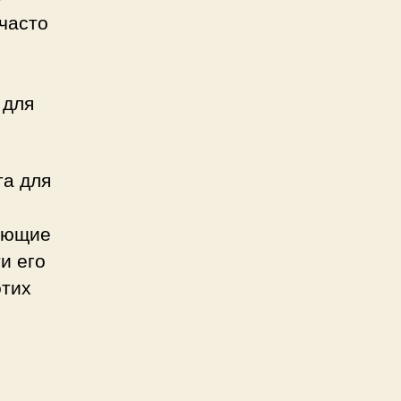
часто
 для
та для
ляющие
и его
этих