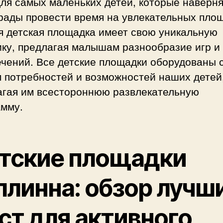
ля самых маленьких детей, которые наверн
рады провести время на увлекательных пло
я детская площадка имеет свою уникальную
ику, предлагая малышам разнообразие игр и
ечений. Все детские площадки оборудованы 
м потребностей и возможностей наших детей
агая им всестороннюю развлекательную
амму.
тские площадки
ллинна: обзор лучш
ст для активного