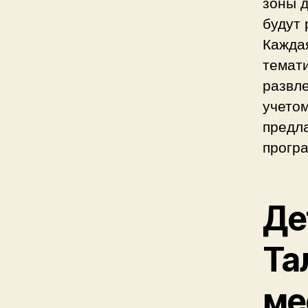
зоны д
будут 
Кажда
темат
развл
учето
предл
прогр
Де
Та
ме