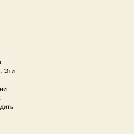
е
. Эти
они
х
одить
в