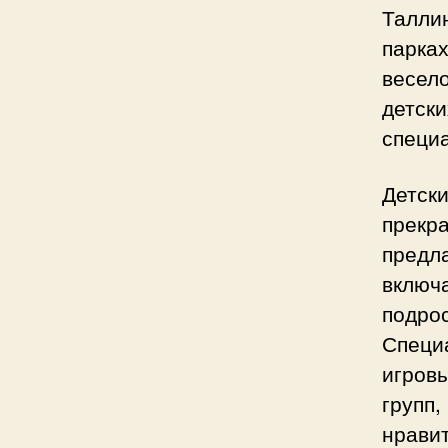
Талли
парках
весел
детски
специа
Детск
прекр
предла
включ
подрос
Специ
игров
групп,
нравит