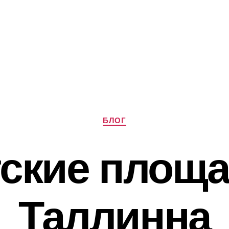
Рубрики
БЛОГ
ские площ
Таллинна