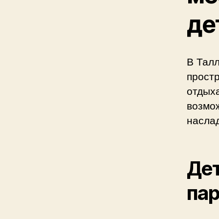
де
В Тал
простр
отдых
возмож
наслад
Дет
пар