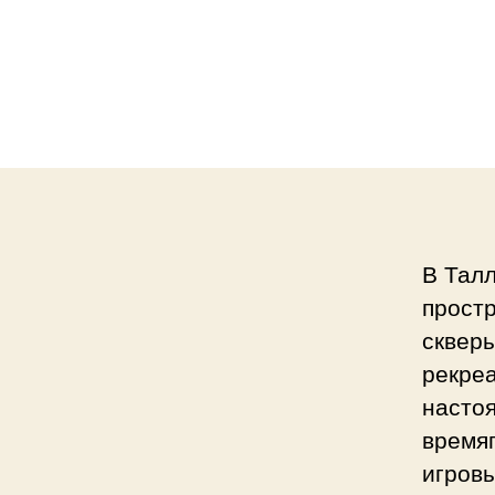
В Тал
простр
сквер
рекреа
насто
время
игров