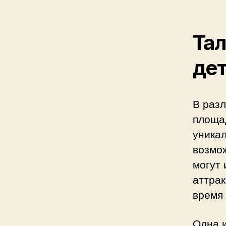
Тал
де
В раз
площа
уника
возмож
могут 
аттрак
время 
Одна и