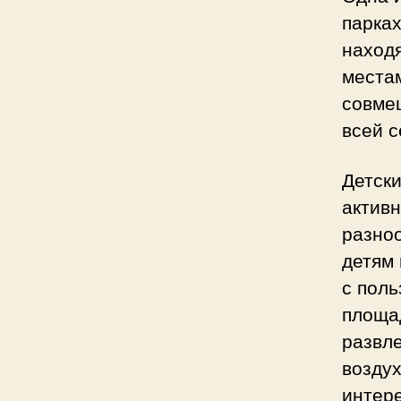
парках
находя
местам
совме
всей с
Детски
активн
разно
детям
с поль
площад
развле
воздух
интере