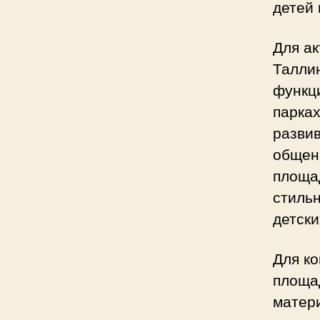
детей 
Для ак
Талли
функц
парках
развив
общен
площа
стиль
детски
Для ко
площа
матери