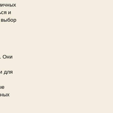
личных
ься и
 выбор
. Они
и для
ые
тных