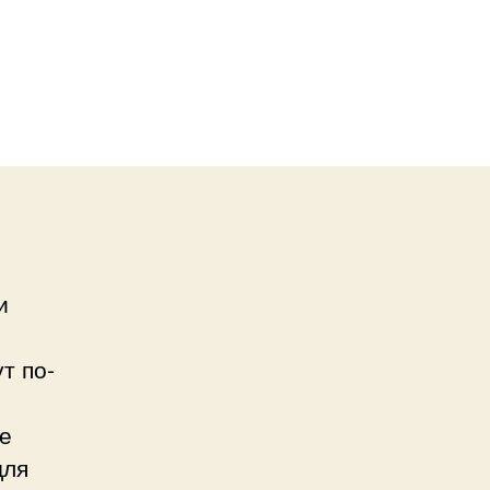
и
т по-
е
для