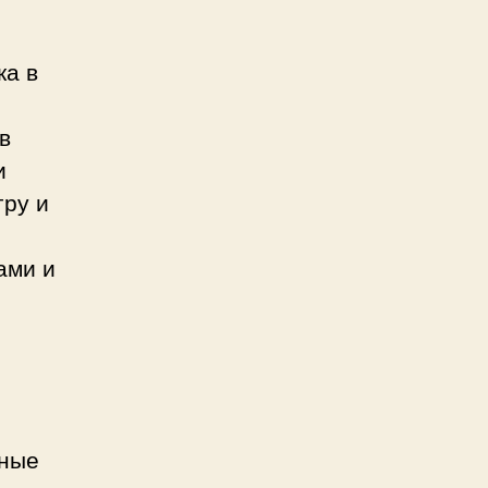
ка в
в
и
гру и
ами и
ьные