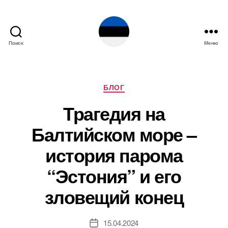
Поиск
Меню
Эстония
Рубрики
БЛОГ
Трагедия на
Балтийском море –
история парома
“Эстония” и его
зловещий конец
15.04.2024
Дата