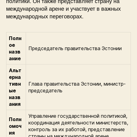
политики. Он также представляет страну на
международной арене и участвует в важных
международных переговорах.
Полн
ое
Председатель правительства Эстонии
назв
ание
Альт
ерна
тивн
Глава правительства Эстонии, министр-
ые
председатель
назв
ания
Управление государственной политикой,
Полн
координация деятельности министерств,
омоч
контроль за их работой, представление
ия
страны на международной арене