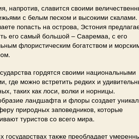
ия, напротив, славится своими величествен
ежьями с белым песком и высокими скалами.
аете попасть на острова, Эстония предлага
ть его самый большой – Сааремаа, с его
льным флористическим богатством и морски
ом.
осударства гордятся своими национальными
и, где можно встретить редких и удивитель
ых, таких как лоси, волки и норницы.
образие ландшафта и флоры создает уника
феру природных заповедников, которые
ивают туристов со всего мира.
их государствах также преобладает умеренн