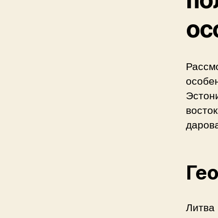
ос
Рассм
особен
Эстони
восто
даров
Ге
Литва