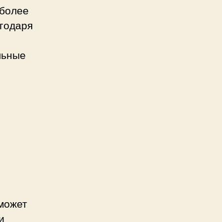
 более
агодаря
льные
может
и