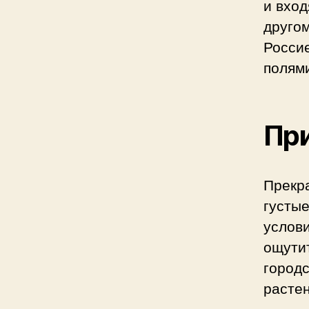
и вход
другом
Росси
полями
Пр
Прекр
густые
услови
ощутит
городс
растен