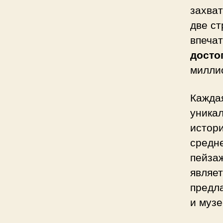
захва
две с
впеча
досто
милли
Кажда
уника
истори
средн
пейза
являе
предл
и музе