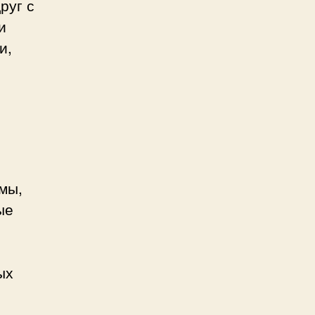
руг с
и
и,
мы,
ые
ых