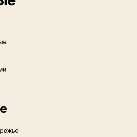
ые
ми
е
ережье