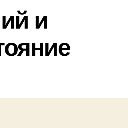
ий и
тояние