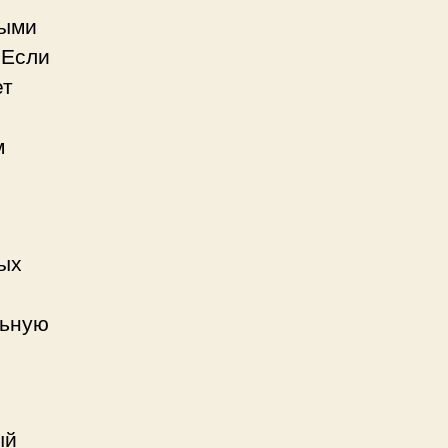
ными
 Если
ет
м
ных
льную
ый