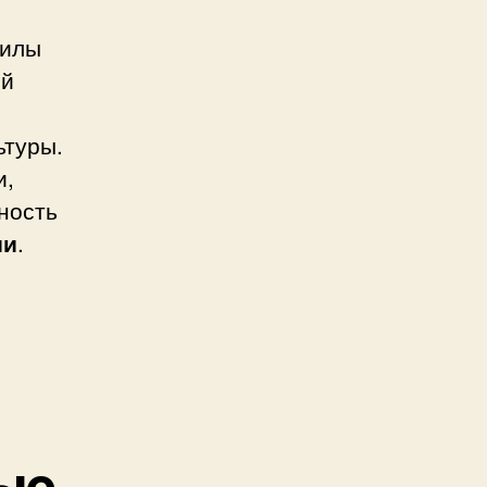
силы
ый
ьтуры.
и,
ность
ии
.
ые