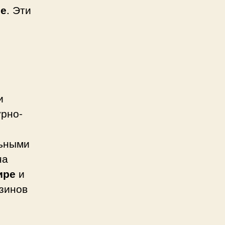
ре
. Эти
и
урно-
льными
на
ире
и
зинов