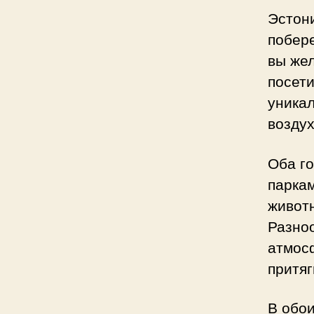
Эстон
побер
вы жел
посети
уника
воздух
Оба г
паркам
животн
Разно
атмос
притяг
В обо