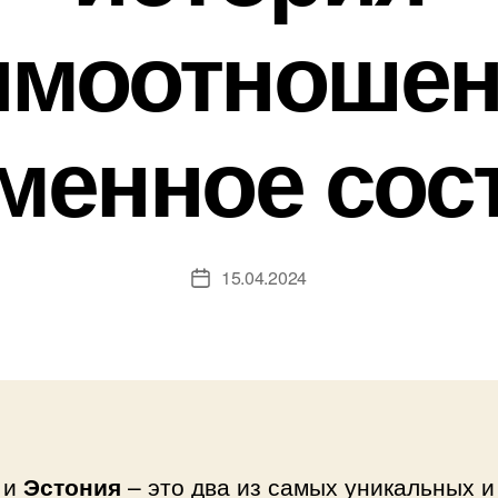
имоотношен
менное сос
15.04.2024
Дата
записи
и
Эстония
– это два из самых уникальных и