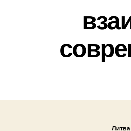
вза
совре
Литва