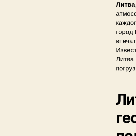
Литва
атмос
каждо
город 
впечат
Извес
Литва
погру
Ли
ге
по