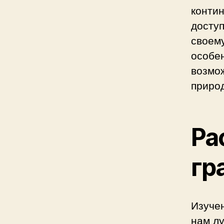
контин
доступ
своем
особе
возмо
приро
Ра
гр
Изуче
нам л