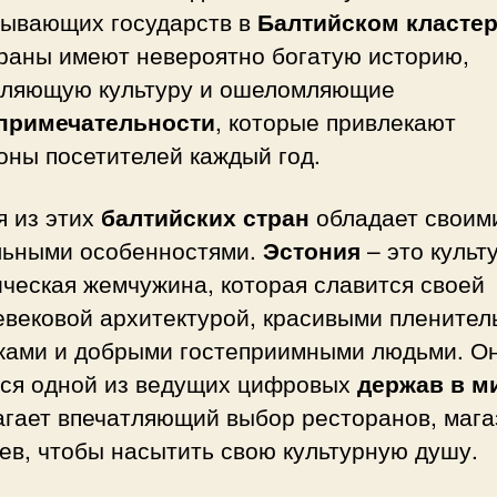
тывающих государств в
Балтийском класте
траны имеют невероятно богатую историю,
тляющую культуру и ошеломляющие
примечательности
, которые привлекают
оны посетителей каждый год.
я из этих
балтийских стран
обладает своим
льными особенностями.
Эстония
– это культ
ческая жемчужина, которая славится своей
евековой архитектурой, красивыми плените
жами и добрыми гостеприимными людьми. О
тся одной из ведущих цифровых
держав в м
агает впечатляющий выбор ресторанов, мага
ев, чтобы насытить свою культурную душу.