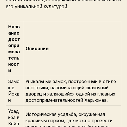
его уникальной культурой.
Назв
ание
дост
опри
Описание
меча
тель
ност
и
Замо
Уникальный замок, построенный в стиле
к в
неоготики, напоминающий сказочный
Йохв
дворец и являющийся одной из главных
и
достопримечательностей Харьюмаа.
Усад
Историческая усадьба, окруженная
ьба в
красивым парком, где можно провести
Кейл
время на прогулке и узнать больше о