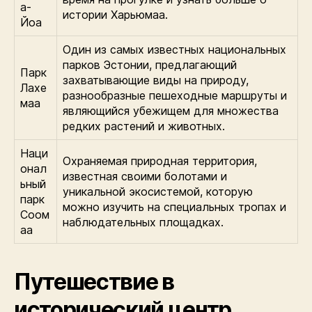
а-
истории Харьюмаа.
Йоа
Один из самых известных национальных
парков Эстонии, предлагающий
Парк
захватывающие виды на природу,
Лахе
разнообразные пешеходные маршруты и
маа
являющийся убежищем для множества
редких растений и животных.
Наци
Охраняемая природная территория,
онал
известная своими болотами и
ьный
уникальной экосистемой, которую
парк
можно изучить на специальных тропах и
Соом
наблюдательных площадках.
аа
Путешествие в
исторический центр