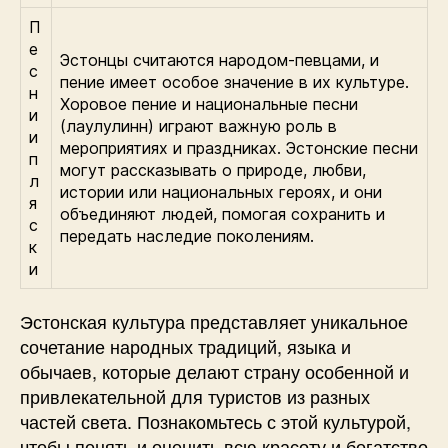
П
е
Эстонцы считаются народом-певцами, и
с
пение имеет особое значение в их культуре.
н
Хоровое пение и национальные песни
и
(лаулулинн) играют важную роль в
и
мероприятиях и праздниках. Эстонские песни
п
могут рассказывать о природе, любви,
л
истории или национальных героях, и они
я
объединяют людей, помогая сохранить и
с
передать наследие поколениям.
к
и
Эстонская культура представляет уникальное
сочетание народных традиций, языка и
обычаев, которые делают страну особенной и
привлекательной для туристов из разных
частей света. Познакомьтесь с этой культурой,
чтобы понять и оценить всю красоту и богатство