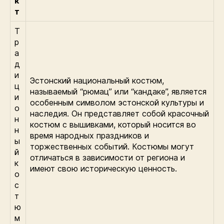
к
т
Т
р
а
д
и
Эстонский национальный костюм,
ц
называемый “рюмац” или “кандаке”, является
и
особенным символом эстонской культуры и
о
наследия. Он представляет собой красочный
н
костюм с вышивками, который носится во
н
время народных праздников и
ы
торжественных событий. Костюмы могут
й
отличаться в зависимости от региона и
к
имеют свою историческую ценность.
о
с
т
ю
м