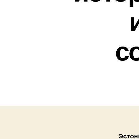
с
Эстон