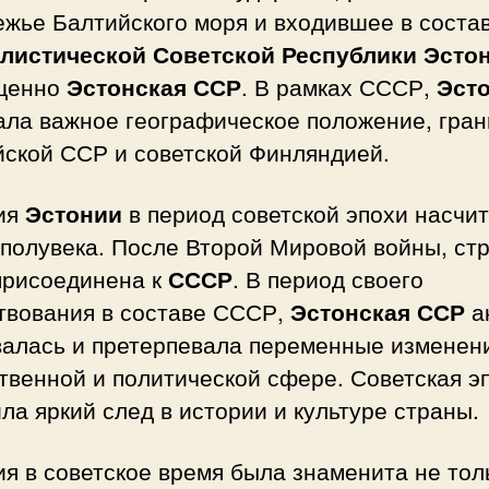
ежье Балтийского моря и входившее в соста
листической Советской Республики Эсто
щенно
Эстонская ССР
. В рамках СССР,
Эст
ала важное географическое положение, гран
йской ССР и советской Финляндией.
ия
Эстонии
в период советской эпохи насчи
 полувека. После Второй Мировой войны, ст
присоединена к
СССР
. В период своего
твования в составе СССР,
Эстонская ССР
а
валась и претерпевала переменные изменен
твенной и политической сфере. Советская э
ла яркий след в истории и культуре страны.
я в советское время была знаменита не тол