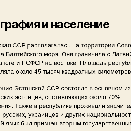
графия и население
ская ССР располагалась на территории Сев
а Балтийского моря. Она граничила с Латви
а юге и РСФСР на востоке. Площадь респуб
ляла около 45 тысяч квадратных километров
ение Эстонской ССР состояло в основном из
еских эстонцев, составляющих около 70%
ния. Также в республике проживали значит
 русских, украинцев и других национальност
ий язык был признан вторым государственны