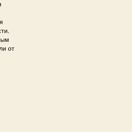
м
я
ти.
ным
ли от