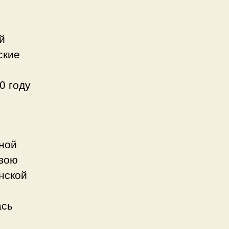
й
ские
0 году
ной
свою
нской
ась