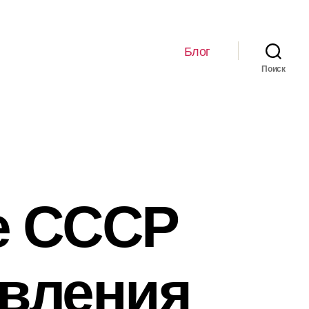
Блог
Поиск
е СССР
ивления