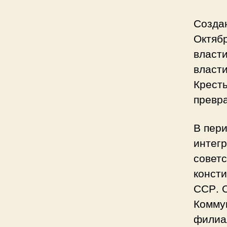
Созда
Октяб
власти
власти
Кресть
превр
В пер
интег
советс
конст
ССР. 
Коммун
филиа