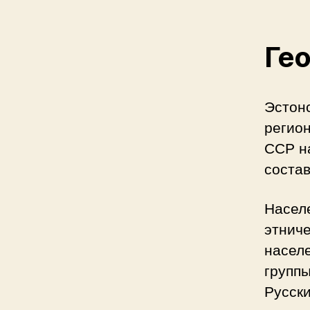
Гео
Эстон
регион
ССР н
состав
Насел
этнич
населе
группы
Русск