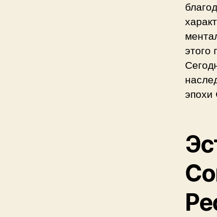
благод
характ
ментал
этого 
Сегод
насле
эпохи 
Эс
Со
Ре