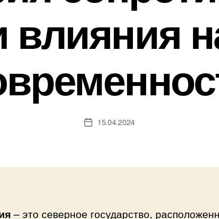
и влияния н
овременнос
15.04.2024
Дата
записи
ия
– это северное государство, расположен