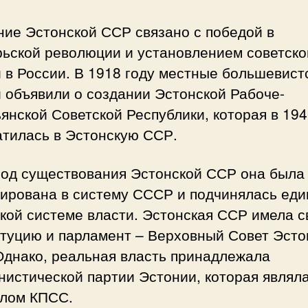
ние Эстонской ССР связано с победой в
рьской революции и установлением советско
 в России. В 1918 году местные большевист
 объявили о создании Эстонской Рабоче-
янской Советской Республики, которая в 194
атилась в Эстонскую ССР.
иод существования Эстонской ССР она была
рирована в систему СССР и подчинялась еди
кой системе власти. Эстонская ССР имела 
итуцию и парламент – Верховный Совет Эсто
Однако, реальная власть принадлежала
истической партии Эстонии, которая являл
лом КПСС.