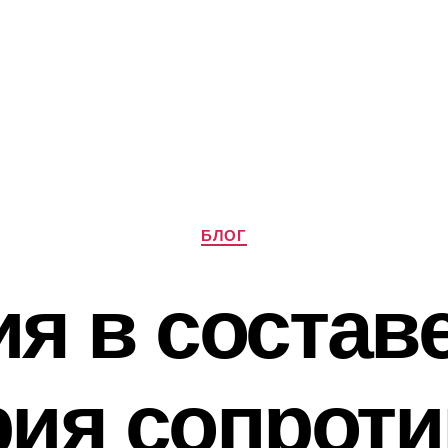
Рубрики
БЛОГ
ия в состав
рия сопрот