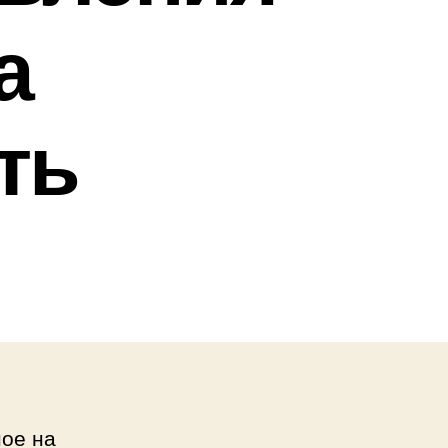
а
ть
ное на