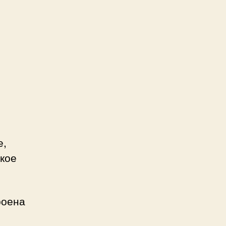
е,
кое
роена