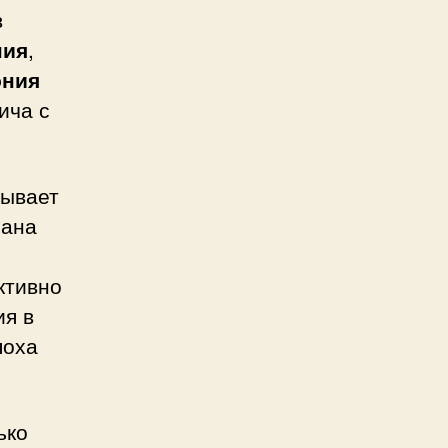
в
ния
,
ония
ича с
тывает
рана
ктивно
ия в
поха
ько