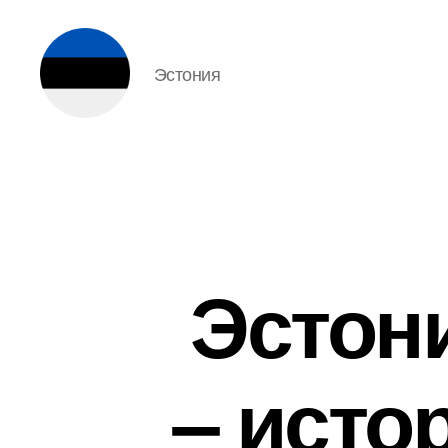
Эстония
Эстония
Эстон
– исто