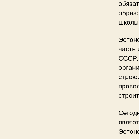
обяза
образ
школы
Эстонс
часть 
СССР.
орган
строю
провед
строит
Сегод
являет
Эстон