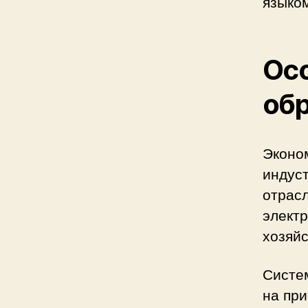
языком
Осо
обр
Эконо
индус
отрас
элект
хозяйс
Систе
на при