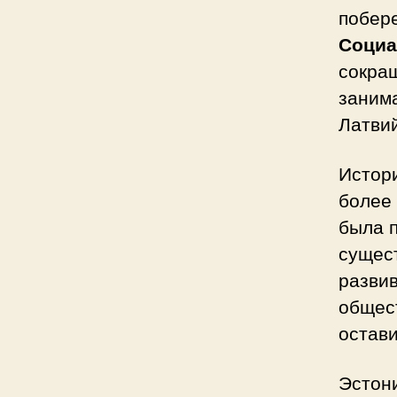
побер
Социа
сокра
заним
Латви
Истор
более
была 
сущес
разви
общес
остави
Эстони