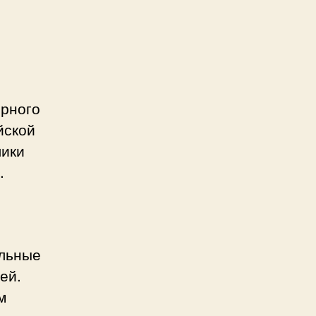
ерного
йской
лики
.
ельные
ей.
м