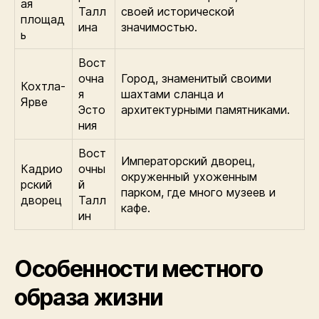
ая
Талл
своей исторической
площад
ина
значимостью.
ь
Вост
очна
Город, знаменитый своими
Кохтла-
я
шахтами сланца и
Ярве
Эсто
архитектурными памятниками.
ния
Вост
Императорский дворец,
Кадрио
очны
окруженный ухоженным
рский
й
парком, где много музеев и
дворец
Талл
кафе.
ин
Особенности местного
образа жизни