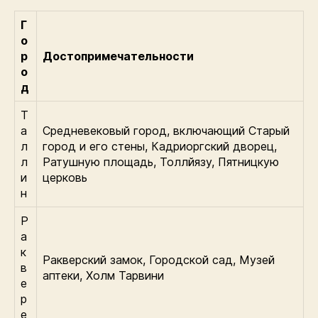
Г
о
р
Достопримечательности
о
д
Т
а
Средневековый город, включающий Старый
л
город и его стены, Кадриоргский дворец,
л
Ратушную площадь, Толлйязу, Пятницкую
и
церковь
н
Р
а
к
Ракверский замок, Городской сад, Музей
в
аптеки, Холм Тарвини
е
р
е