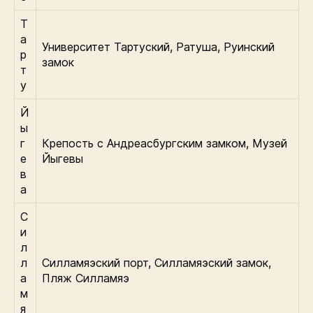
Т
а
Университет Тартуский, Ратуша, Руинский
р
замок
т
у
Й
ы
г
Крепость с Андреасбургским замком, Музей
е
Йыгевы
в
а
С
и
л
л
Силламяэский порт, Силламяэский замок,
а
Пляж Силламяэ
м
я