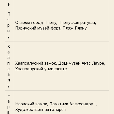
э
П
я
Старый город Пярну, Пярнуская ратуша,
р
Пярнуский музей-форт, Пляж Пярну
н
у
Х
а
а
п
Хаапсалуский замок, Дом-музей Антс Лауре,
с
Хаапсалуский университет
а
л
у
Н
а
Нарвский замок, Памятник Александру I,
р
Художественная галерея
в