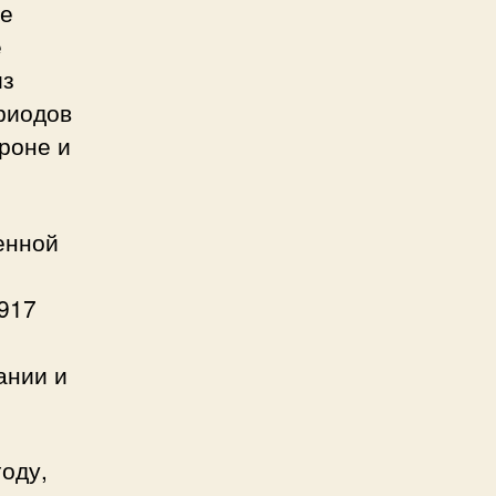
ые
е
из
риодов
роне и
енной
917
ании и
оду,