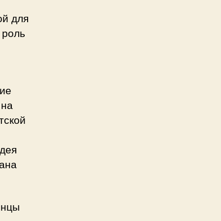
ой для
 роль
гие
 на
тской
идея
гана
онцы