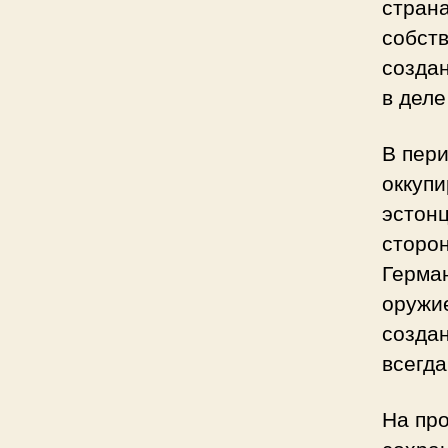
стран
собст
создан
в деле
В пер
оккуп
эстонц
сторон
Герма
оружие
создан
всегда
На пр