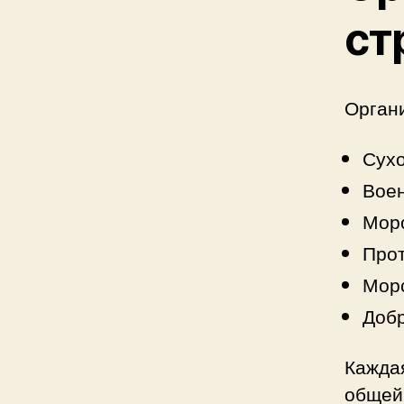
ст
Органи
Сух
Вое
Морс
Про
Морс
Доб
Каждая
общей