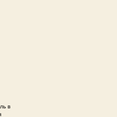
ль в
я