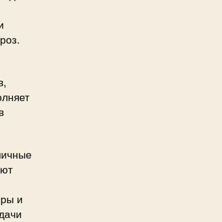
и
роз.
в,
олняет
в
личные
уют
еры и
адачи