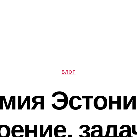
Рубрики
БЛОГ
мия Эстони
оение, зада