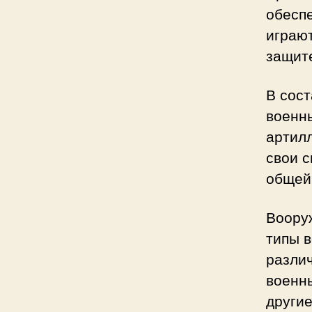
обесп
играю
защите
В сост
военны
артилл
свои с
общей
Воору
типы 
различ
военн
другие