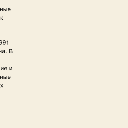
нные
к
991
на. В
ие и
нные
ах