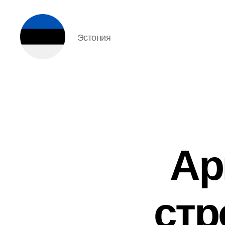
Эстония
Эстония
Ар
стр