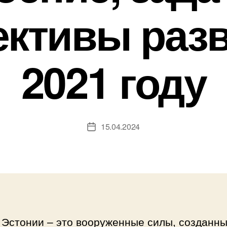
ективы разв
2021 году
15.04.2024
Дата
записи
 Эстонии – это вооруженные силы, созданны