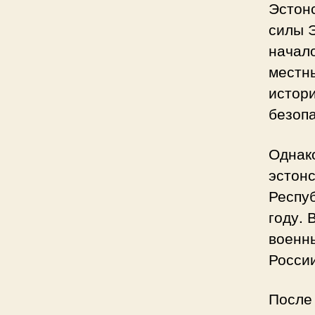
Эстонс
силы Э
начало
местн
истори
безоп
Однак
эстонс
Респу
году. 
военн
России
После 