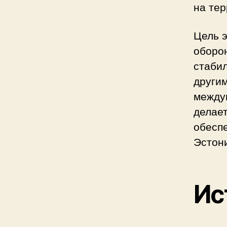
на тер
Цель э
оборон
стабил
други
между
делае
обеспе
Эстони
Ис