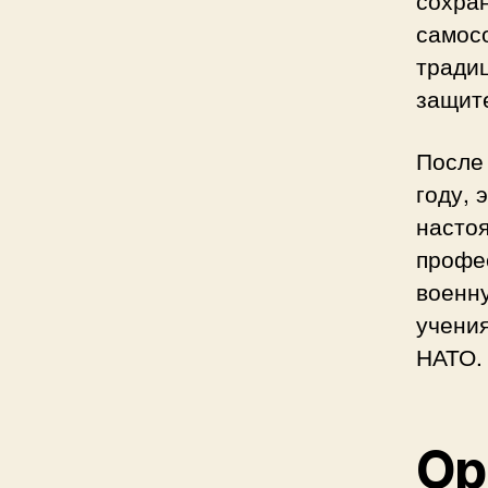
сохра
самос
традиц
защите
После
году, 
настоя
профе
военн
учения
НАТО.
Ор