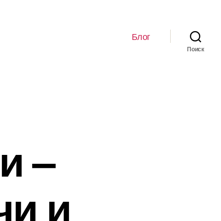
Блог
Поиск
и –
чи и