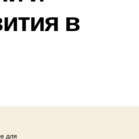
ития в
е для