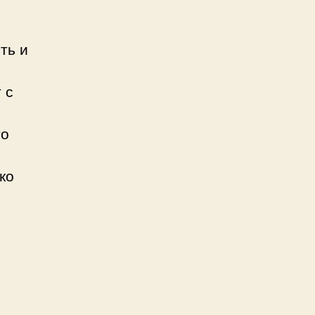
ть и
 с
то
ко