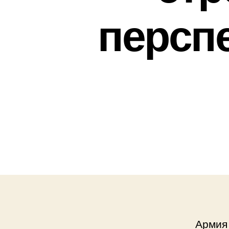
персп
Армия